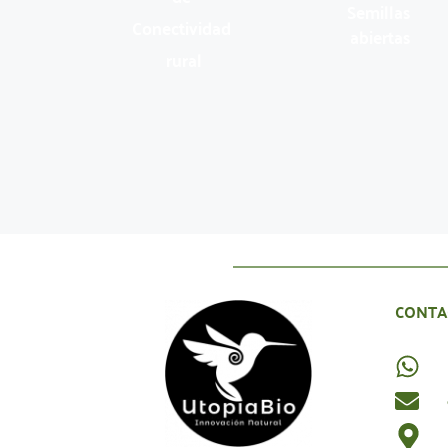
Semillas 
Conectividad 
abiertas
rural
CONTA