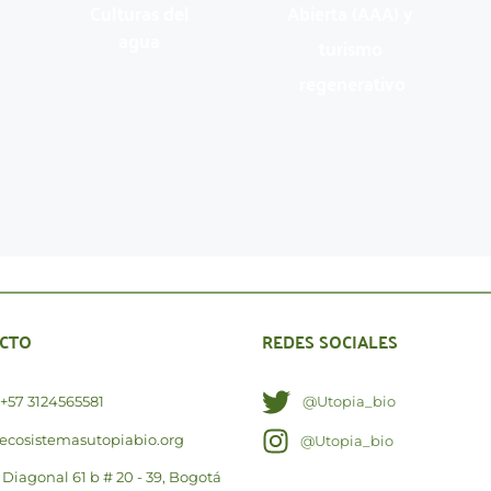
Culturas del 
Abierta (AAA) y 
agua
turismo 
regenerativo
CTO
REDES SOCIALES
+57 3124565581
@Utopia_bio
ecosistemasutopiabio.org
@Utopia_bio
Diagonal 61 b # 20 - 39, Bogotá 