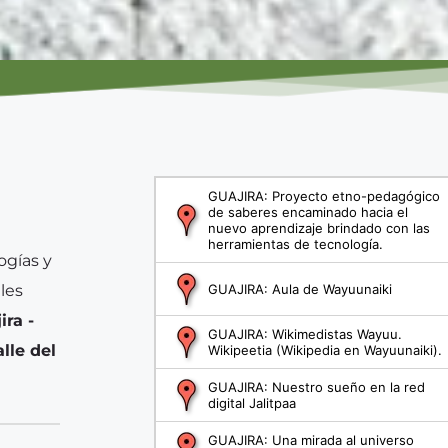
gías y 
les 
ra - 
le del 