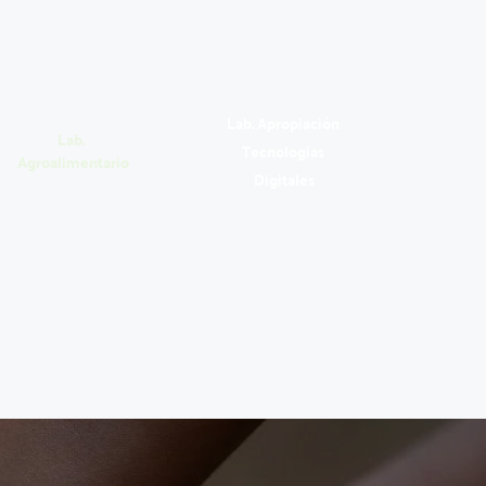
Lab. Apropiación 
Lab. 
Tecnologías 
Agroalimentario
Digitales