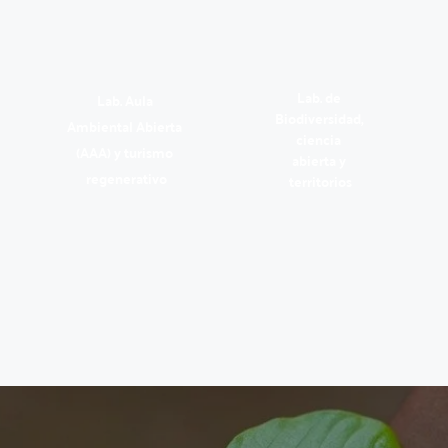
Lab. de 
Lab. Aula 
Biodiversidad, 
Ambiental Abierta 
ciencia 
(AAA) y turismo 
abierta y 
regenerativo
territorios